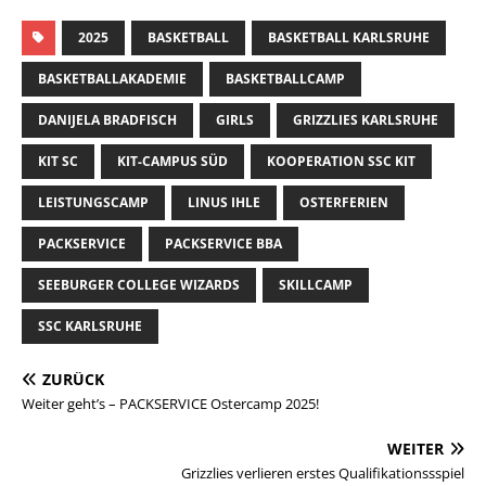
2025
BASKETBALL
BASKETBALL KARLSRUHE
BASKETBALLAKADEMIE
BASKETBALLCAMP
DANIJELA BRADFISCH
GIRLS
GRIZZLIES KARLSRUHE
KIT SC
KIT-CAMPUS SÜD
KOOPERATION SSC KIT
LEISTUNGSCAMP
LINUS IHLE
OSTERFERIEN
PACKSERVICE
PACKSERVICE BBA
SEEBURGER COLLEGE WIZARDS
SKILLCAMP
SSC KARLSRUHE
ZURÜCK
Weiter geht’s – PACKSERVICE Ostercamp 2025!
WEITER
Grizzlies verlieren erstes Qualifikationssspiel