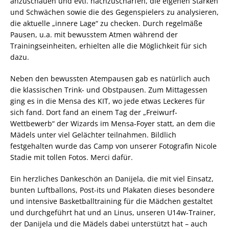
anzuschauen und evtl. nachzuschärfen, die eigenen Stärken
und Schwächen sowie die des Gegenspielers zu analysieren,
die aktuelle „innere Lage“ zu checken. Durch regelmäße
Pausen, u.a. mit bewusstem Atmen während der
Trainingseinheiten, erhielten alle die Möglichkeit für sich
dazu.
Neben den bewussten Atempausen gab es natürlich auch
die klassischen Trink- und Obstpausen. Zum Mittagessen
ging es in die Mensa des KIT, wo jede etwas Leckeres für
sich fand. Dort fand an einem Tag der „Freiwurf-
Wettbewerb“ der Wizards im Mensa-Foyer statt, an dem die
Mädels unter viel Gelächter teilnahmen. Bildlich
festgehalten wurde das Camp von unserer Fotografin Nicole
Stadie mit tollen Fotos. Merci dafür.
Ein herzliches Dankeschön an Danijela, die mit viel Einsatz,
bunten Luftballons, Post-its und Plakaten dieses besondere
und intensive Basketballtraining für die Mädchen gestaltet
und durchgeführt hat und an Linus, unseren U14w-Trainer,
der Danijela und die Mädels dabei unterstützt hat – auch