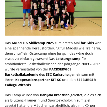
Das
GRIZZLIES Skillcamp 2025
zum ersten Mal
for Girls
war
eine spannende Herausforderung für Mädels wie Trainerin,
denn „nur“ ein Ostercamp ohne Jungs – das wäre doch
etwas zu einfach gewesen! Das
Leistungs
c
amp
für
ambitionierte Basketballerinnen der Jahrgänge 2009 – 2012
wurde veranstaltet von der
PACKSERVICE
Basketballakademie des SSC Karlsruhe
gemeinsam mit
ihrem
Kooperationspartner KIT SC
und den
SEEBURGER
College Wizards
.
Das Camp wurde von
Danijela Bradfisch
geleitet, die es sich
als B-Lizenz-Trainerin und Sportpsychologin zum Ziel
gesetzt hatte, die Mädchen ganzheitlich, also mit Körper