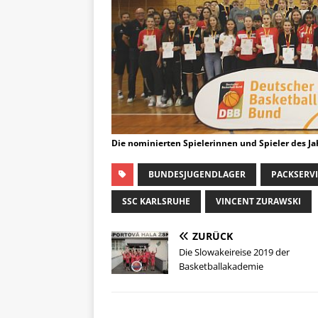
Die nominierten Spielerinnen und Spieler des J
BUNDESJUGENDLAGER
PACKSERVI
SSC KARLSRUHE
VINCENT ZURAWSKI
ZURÜCK
Die Slowakeireise 2019 der
Basketballakademie