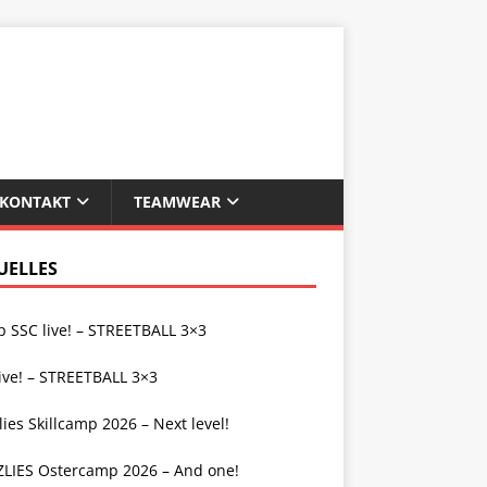
KONTAKT
TEAMWEAR
UELLES
 SSC live! – STREETBALL 3×3
ive! – STREETBALL 3×3
lies Skillcamp 2026 – Next level!
ZLIES Ostercamp 2026 – And one!