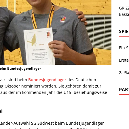
GRIZZ
Baske
SPI
Ein 
Erste
beim Bundesjugendlager
2. Pl
wski sind beim
Bundesjugendlager
des Deutschen
ng Oktober nominiert worden. Sie gehören damit zur
PAR
, aus der im kommenden Jahr die U15- beziehungsweise
ei
i-Länder-Auswahl SG Südwest beim Bundesjugendlager