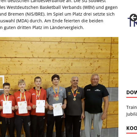
ren deutschen Landesverbände an. Die SG Südwest
des Westdeutschen Basketball Verbands (WBV) und gegen
nd Bremen (NIS/BRE). Im Spiel um Platz drei setzte sich
Auswahl (MDA) durch. Am Ende feierten die beiden
n guten dritten Platz im Ländervergleich.
DO
Train
Jubi
KOO