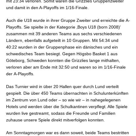
mit 23:34 verloren. Somit waren die Grizzlies Gruppenzweiter
und damit in den A-Playoffs im 1/16-Finale.
Auch die U18 wurde in ihrer Gruppe Zweiter und erreichte die
A-
Playoffs. Sie spielte in der Kategorie ‚Boys U18 (born 2008)‘
zusammen mit 39 anderen Teams aus
sechs verschiedenen
Ländern, ebenfalls aufgeteilt in 10 Gruppen.
Mit 54:34 und
40:22 wurden
in der Gruppenphase
ein dänisches und ein
schwedisches Team besiegt. Gegen Högsbo Basket 1 aus
Göteborg, Schweden konnten die Grizzlies lange mithalten,
verloren aber am Ende mit 32:50 und waren so im
1/16-Finale
der
A-Playoffs.
Das Turnier wird in über 20 Hallen quer durch Lund verteilt
gespielt. Die über 450 Teams übernachten in Schulunterkünften
im Zentrum von Lund oder – so wie wir – in nahegelegenen
Hotels und werden über die Schulkantinen verpflegt. Alle Spiele
wurden live gestreamt, sodass die Freunde und Familien
zuhause unsere Spiele direkt mitverfolgen konnten.
Am Sonntagmorgen war es dann soweit, beide Teams bestritten