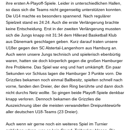
ihre ersten A-Playoff-Spiele. Leider in unterschiedlichen Hallen,
so dass sich die Teams nicht gegenseitig unterstützen konnten.
Die U14 machte es besonders spannend. Nach regulärer
Spielzeit stand es 24:24. Auch die erste Verlängerung brachte
keine Entscheidung. Erst in der zweiten Verlängerung mussten
sich die Jungs knapp mit 31:34 dem Hillerød Basketball Klub
aus Dänemark geschlagen geben. Kurz darauf traten unsere
U18er gegen den SC Alstertal-Langenhorn aus Hamburg an.
Auch wenn unsere Jungs technisch und spielerisch ebenbürtig
waren, hatten sie doch körperlich gegen die großen Hamburger
ihre Probleme. Das Spiel war eng und hart umkämpft. Ein paar
Sekunden vor Schluss lagen die Hamburger 3 Punkte vorn. Die
Grizzlies bekamen noch einmal Ballbesitz, spielten schnell nach
vorne, fanden den Dreier, der den Ring berührte und dann doch
nicht durchs Netz wollte. So gingen beide Playoff-Spiele denkbar
knapp verloren. Dennoch bekamen die Grizzlies die
Auszeichnung über die meisten verwandelten Dreipunktewürfe
aller deutschen U18-Teams (23 Dreier).
Auch wenn wir gerne noch ein weiteres Spiel im Turnier