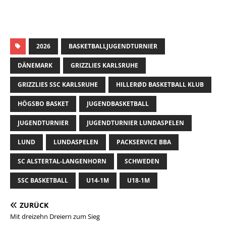
2026
BASKETBALLJUGENDTURNIER
DÄNEMARK
GRIZZLIES KARLSRUHE
GRIZZLIES SSC KARLSRUHE
HILLERØD BASKETBALL KLUB
HÖGSBO BASKET
JUGENDBASKETBALL
JUGENDTURNIER
JUGENDTURNIER LUNDASPELEN
LUND
LUNDASPELEN
PACKSERVICE BBA
SC ALSTERTAL-LANGENHORN
SCHWEDEN
SSC BASKETBALL
U14-1M
U18-1M
ZURÜCK
Mit dreizehn Dreiern zum Sieg