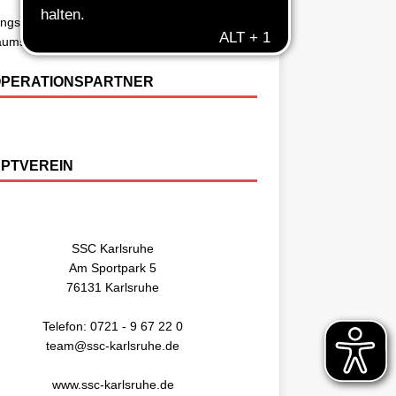
ingszeiten
äumsbroschüre 50 Jahre SSC Basketball
PERATIONSPARTNER
PTVEREIN
SSC Karlsruhe
Am Sportpark 5
76131 Karlsruhe
Telefon: 0721 - 9 67 22 0
team@ssc-karlsruhe.de
www.ssc-karlsruhe.de