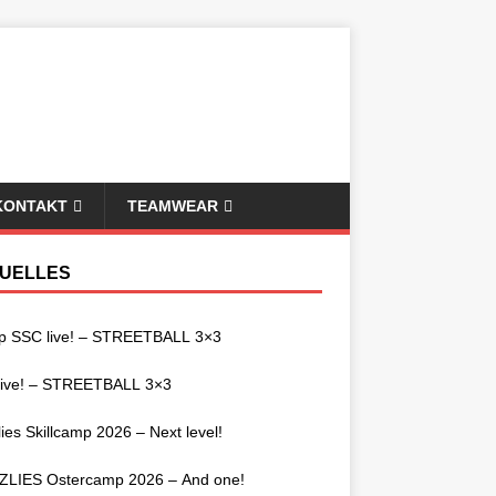
KONTAKT
TEAMWEAR
UELLES
p SSC live! – STREETBALL 3×3
live! – STREETBALL 3×3
lies Skillcamp 2026 – Next level!
ZLIES Ostercamp 2026 – And one!