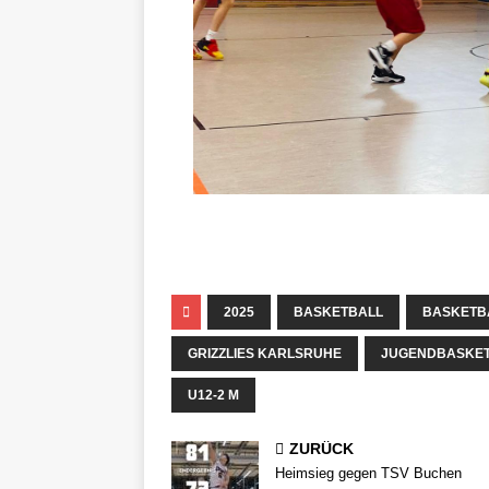
2025
BASKETBALL
BASKETB
GRIZZLIES KARLSRUHE
JUGENDBASKE
U12-2 M
ZURÜCK
Heimsieg gegen TSV Buchen