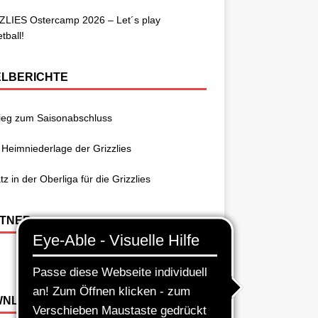
ZLIES Ostercamp 2026 – Let´s play
tball!
ELBERICHTE
ieg zum Saisonabschluss
 Heimniederlage der Grizzlies
atz in der Oberliga für die Grizzlies
TNER
WNLOADS