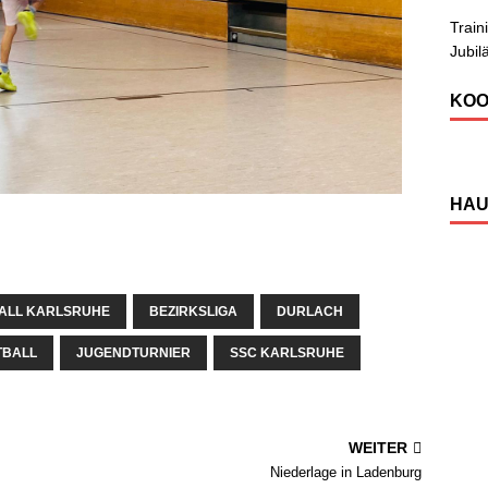
Train
Jubil
KOO
HAU
ALL KARLSRUHE
BEZIRKSLIGA
DURLACH
TBALL
JUGENDTURNIER
SSC KARLSRUHE
WEITER
Niederlage in Ladenburg