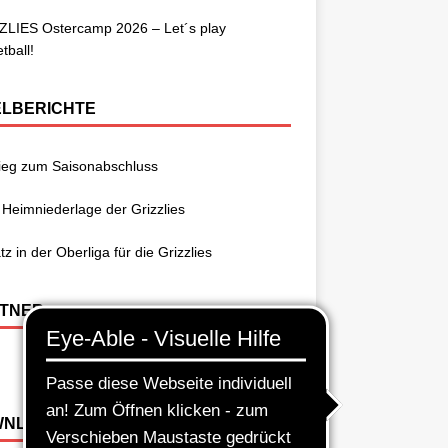
ZLIES Ostercamp 2026 – Let´s play
tball!
ELBERICHTE
ieg zum Saisonabschluss
 Heimniederlage der Grizzlies
atz in der Oberliga für die Grizzlies
TNER
WNLOADS