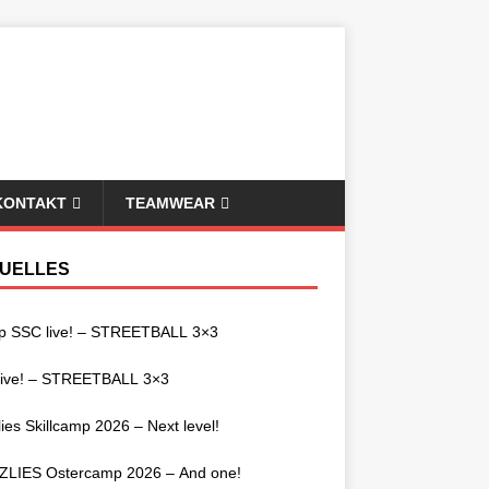
KONTAKT
TEAMWEAR
UELLES
p SSC live! – STREETBALL 3×3
live! – STREETBALL 3×3
lies Skillcamp 2026 – Next level!
ZLIES Ostercamp 2026 – And one!