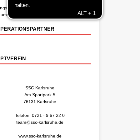
ingszeiten
äumsbroschüre 50 Jahre SSC Basketball
PERATIONSPARTNER
PTVEREIN
SSC Karlsruhe
Am Sportpark 5
76131 Karlsruhe
Telefon: 0721 - 9 67 22 0
team@ssc-karlsruhe.de
www.ssc-karlsruhe.de