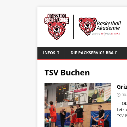
INFOS
DIE PACKSERVICE BBA
TSV Buchen
Gri
30.
— Obe
Letz
TSV 