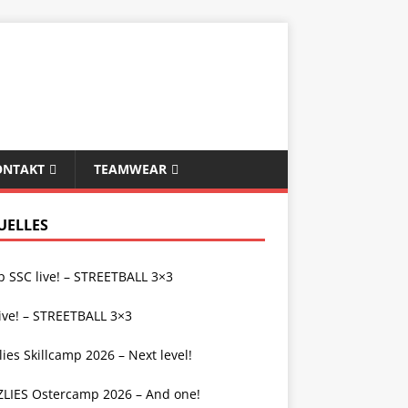
ONTAKT
TEAMWEAR
UELLES
 SSC live! – STREETBALL 3×3
ive! – STREETBALL 3×3
lies Skillcamp 2026 – Next level!
ZLIES Ostercamp 2026 – And one!