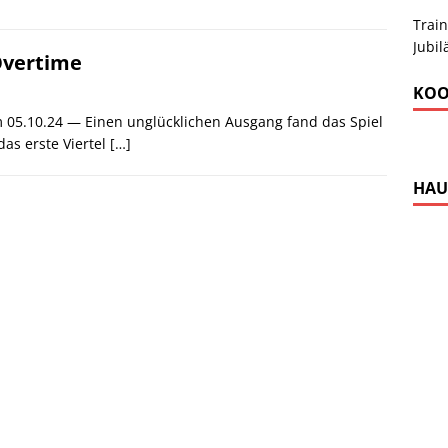
Train
Jubi
Overtime
KOO
 05.10.24 — Einen unglücklichen Ausgang fand das Spiel
as erste Viertel
[…]
HAU