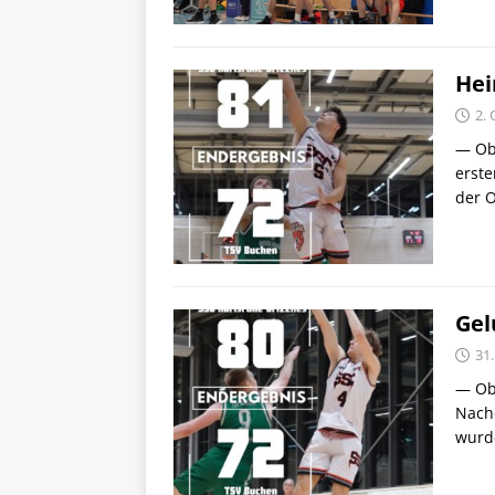
Hei
2.
— Obe
erste
der 
Gel
31.
— Obe
Nach
wurd