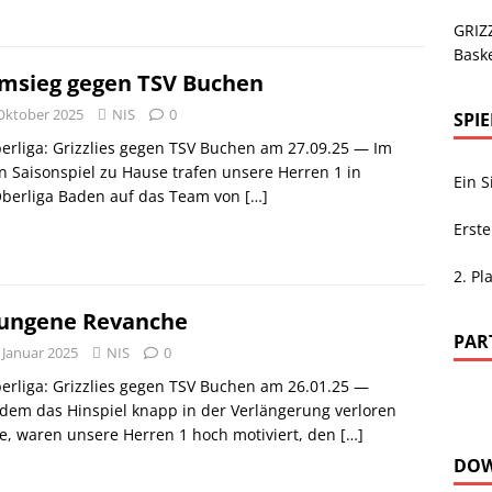
GRIZZ
Baske
msieg gegen TSV Buchen
 Oktober 2025
NIS
0
SPI
rliga: Grizzlies gegen TSV Buchen am 27.09.25 — Im
n Saisonspiel zu Hause trafen unsere Herren 1 in
Ein 
Oberliga Baden auf das Team von
[…]
Erste
2. Pl
ungene Revanche
PAR
 Januar 2025
NIS
0
rliga: Grizzlies gegen TSV Buchen am 26.01.25 —
dem das Hinspiel knapp in der Verlängerung verloren
e, waren unsere Herren 1 hoch motiviert, den
[…]
DO