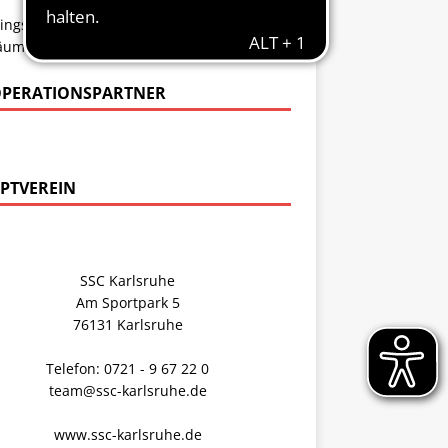
ingszeiten
läumsbroschüre 50 Jahre SSC Basketball
PERATIONSPARTNER
PTVEREIN
SSC Karlsruhe
Am Sportpark 5
76131 Karlsruhe
Telefon: 0721 - 9 67 22 0
team@ssc-karlsruhe.de
www.ssc-karlsruhe.de