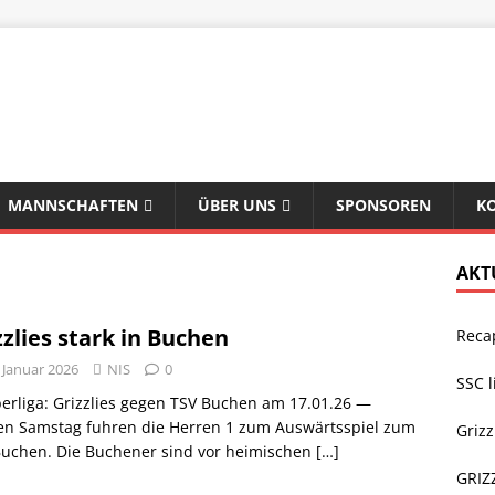
MANNSCHAFTEN
ÜBER UNS
SPONSOREN
K
AKT
zzlies stark in Buchen
Recap
 Januar 2026
NIS
0
SSC l
rliga: Grizzlies gegen TSV Buchen am 17.01.26 —
ten Samstag fuhren die Herren 1 zum Auswärtsspiel zum
Grizz
Buchen. Die Buchener sind vor heimischen
[…]
GRIZ